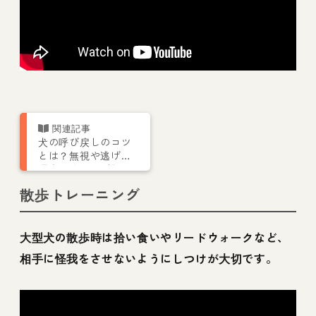
犬の呼び戻しのコツ
とは？無視や逃げる
理由が分かればしつ
けもできる！【トレ
散歩トレーニング
ーナー解説】
大型犬の散歩時は拾い食いやリードウォークなど、
相手に怪我をさせないようにしつけが大切です。