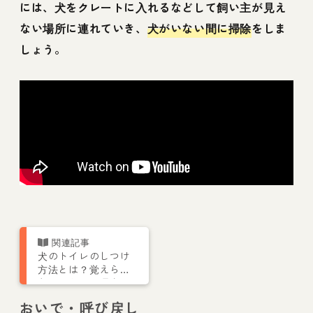
には、犬をクレートに入れるなどして飼い主が見え
ない場所に連れていき、
犬がいない間に掃除
をしま
しょう。
犬のトイレのしつけ
方法とは？覚えられ
ないことには理由が
あります【トレーナ
おいで・呼び戻し
ー解説】