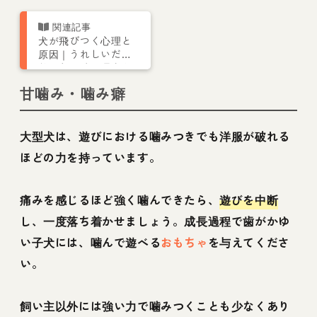
犬が飛びつく心理と
原因｜うれしいだけ
じゃない噛む理由と
しつけ方を解説犬が
甘噛み・噛み癖
飛びつく心理とは？
嬉しいだけではない
理由としつけ方をト
大型犬は、遊びにおける噛みつきでも洋服が破れる
レーナーが解説
ほどの力を持っています。
痛みを感じるほど強く噛んできたら、
遊びを中断
し、一度落ち着かせましょう。成長過程で歯がかゆ
い子犬には、噛んで遊べる
おもちゃ
を与えてくださ
い。
飼い主以外には強い力で噛みつくことも少なくあり