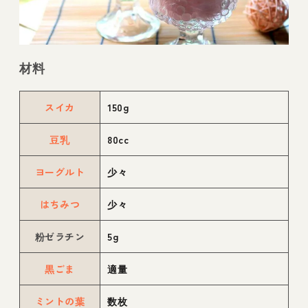
材料
スイカ
150g
豆乳
80cc
ヨーグルト
少々
はちみつ
少々
粉ゼラチン
5g
黒ごま
適量
ミントの葉
数枚