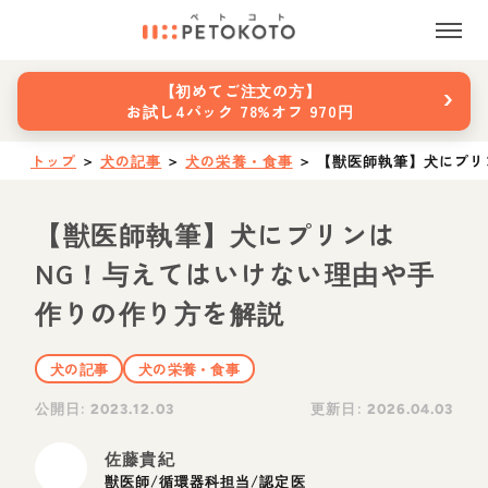
›
【初めてご注文の方】
お試し4パック 78%オフ 970円
トップ
＞
犬の記事
＞
犬の栄養・食事
＞
【獣医師執筆】犬にプリ
【獣医師執筆】犬にプリンは
NG！与えてはいけない理由や手
作りの作り方を解説
犬の記事
犬の栄養・食事
公開日:
更新日:
2023.12.03
2026.04.03
佐藤貴紀
獣医師/循環器科担当/認定医