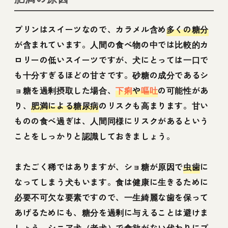
プリンはスイーツなので、カラメル含め
多くの糖分
が含まれています。人間の食べ物の中では比較的カ
ロリーの低いスイーツですが、犬にとっては一口で
も十分すぎるほどの甘さです。砂糖の成分であるシ
ョ糖を過剰摂取した場合、
下痢
や
嘔吐
の可能性があ
り、
肥満による糖尿病
のリスクも高まります。甘い
ものの食べ過ぎは、人間同様にリスクがあるという
ことをしっかりと認識しておきましょう。
またごく稀ではありますが、ショ糖が原因で
虫歯
に
なってしまう犬もいます。食は健康に生きるために
必要不可欠な要素ですので、一生綺麗な歯を保って
あげるためにも、糖分を過剰に与えることは避けま
しょう。シニア犬（老犬）で食欲がない代わりにプ