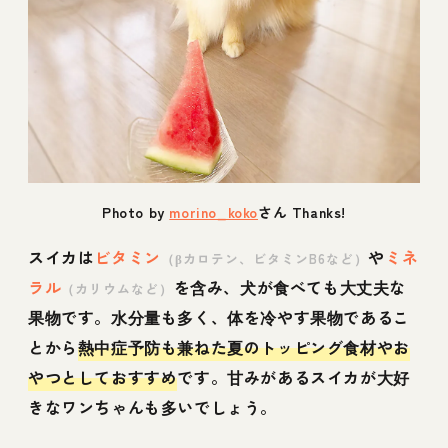
Photo by
morino_koko
さん Thanks!
スイカは
ビタミン
や
ミネ
（βカロテン、ビタミンB6など）
ラル
を含み、犬が食べても大丈夫な
（カリウムなど）
果物です。水分量も多く、体を冷やす果物であるこ
とから
熱中症予防も兼ねた夏のトッピング食材やお
やつとしておすすめ
です。甘みがあるスイカが大好
きなワンちゃんも多いでしょう。