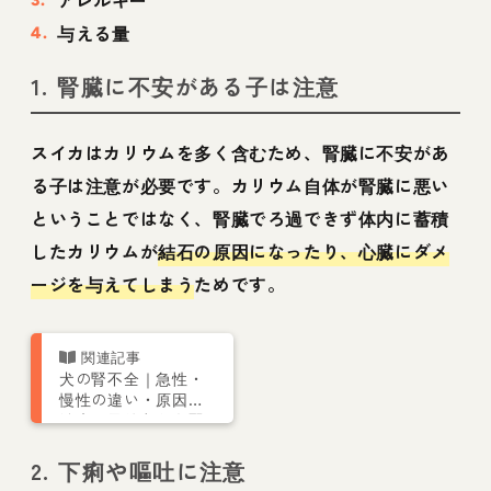
アレルギー
与える量
1. 腎臓に不安がある子は注意
スイカはカリウムを多く含むため、腎臓に不安があ
る子は注意が必要です。カリウム自体が腎臓に悪い
ということではなく、腎臓でろ過できず体内に蓄積
したカリウムが
結石の原因になったり、心臓にダメ
ージを与えてしまう
ためです。
犬の腎不全｜急性・
慢性の違い・原因・
治療・予後などを腎
泌尿器科専門獣医師
が解説
2. 下痢や嘔吐に注意