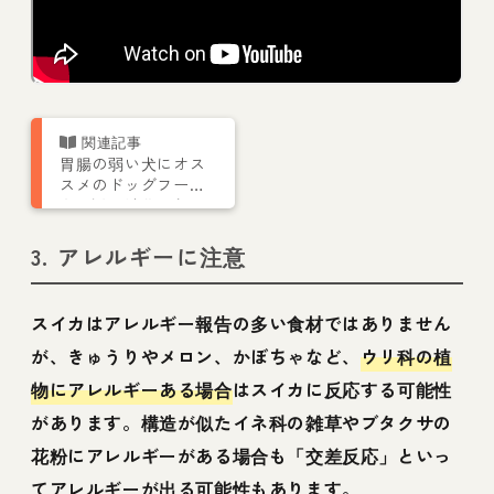
胃腸の弱い犬にオス
スメのドッグフード
を解説 消化吸収に
良い食材から軟便ケ
アまで
3. アレルギーに注意
スイカはアレルギー報告の多い食材ではありません
が、きゅうりやメロン、かぼちゃなど、
ウリ科の植
物にアレルギーある場合
はスイカに反応する可能性
があります。構造が似たイネ科の雑草やブタクサの
花粉にアレルギーがある場合も「交差反応」といっ
てアレルギーが出る可能性もあります。