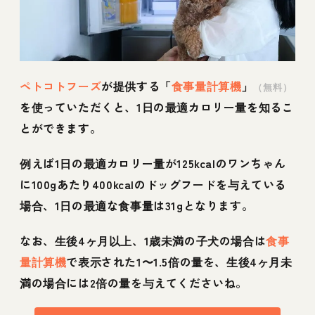
ペトコトフーズ
が提供する「
食事量計算機
」
（無料）
を使っていただくと、1日の最適カロリー量を知るこ
とができます。
例えば1日の最適カロリー量が125kcalのワンちゃん
に100gあたり400kcalのドッグフードを与えている
場合、1日の最適な食事量は31gとなります。
なお、生後4ヶ月以上、1歳未満の子犬の場合は
食事
量計算機
で表示された1〜1.5倍の量を、生後4ヶ月未
満の場合には2倍の量を与えてくださいね。