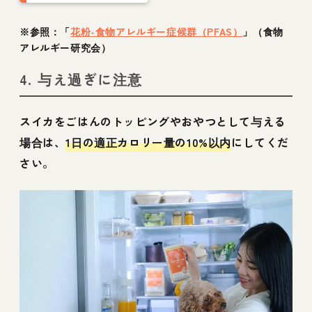
ッグフード選びに生
かす方法を解説
※参照：「
花粉-⾷物アレルギー症候群（PFAS）
」（食物
アレルギー研究会）
4. 与え過ぎに注意
スイカをごはんのトッピングやおやつとして与える
場合は、
1日の適正カロリー量の10%以内
にしてくだ
さい。