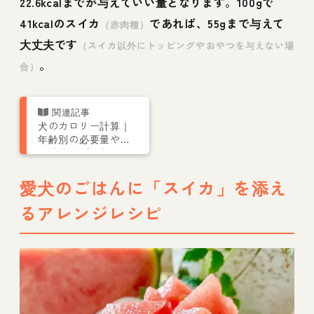
22.6kcalまでが与えていい量となります。100gで
41kcalのスイカ
であれば、55gまで与えて
（赤肉種）
大丈夫です
（スイカ以外にトッピングやおやつを与えない場
。
合）
犬のカロリー計算｜
年齢別の必要量や自
動計算アプリなど栄
養管理士が解説
愛犬のごはんに「スイカ」を添え
るアレンジレシピ