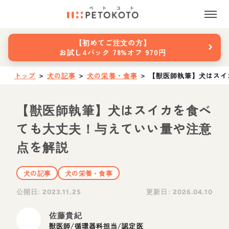
›
【初めてご注文の方】
お試し4パック 78%オフ 970円
トップ
＞
犬の記事
＞
犬の栄養・食事
＞
【獣医師執筆】犬はスイ
【獣医師執筆】犬はスイカを食べ
ても大丈夫！与えていい量や注意
点を解説
犬の記事
犬の栄養・食事
公開日:
更新日:
2023.11.25
2026.04.10
佐藤貴紀
獣医師/循環器科担当/認定医