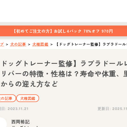
【初めてご注文の方】
お試し4パック 78%オフ 970円
ップ
＞
犬の記事
＞
犬種図鑑
＞
【ドッグトレーナー監修】ラブラドール
【ドッグトレーナー監修】ラブラドール
トリバーの特徴・性格は？寿命や体重、
親からの迎え方など
犬の記事
犬種図鑑
開日:
更新日:
2023.11.21
2025.1
西岡裕記