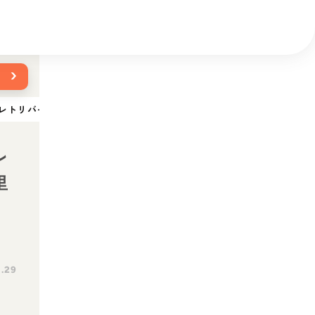
›
レトリバーの特徴・性格は？寿命や体重、里親からの迎え方など
レ
里
1.29