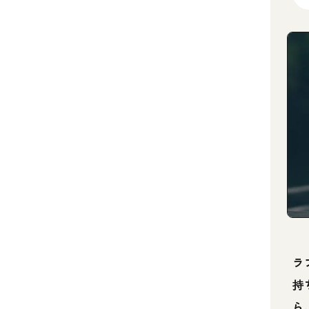
ラ
持
ら