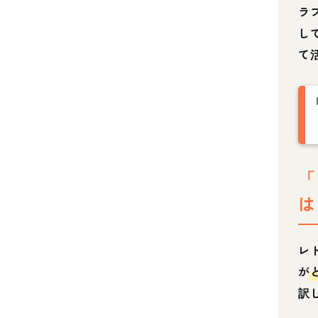
ラ
し
て
「
は
レ
が
訳