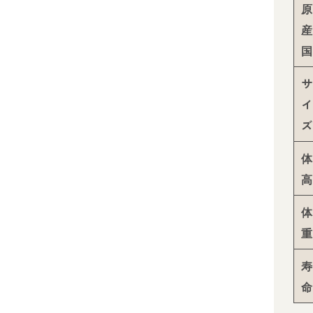
原
産
国
サ
イ
ズ
体
高
体
重
寿
命