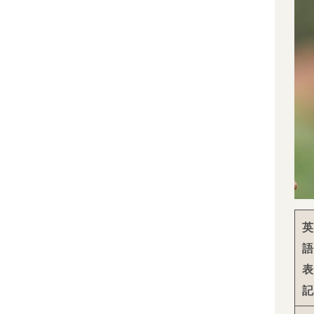
英
語
表
記