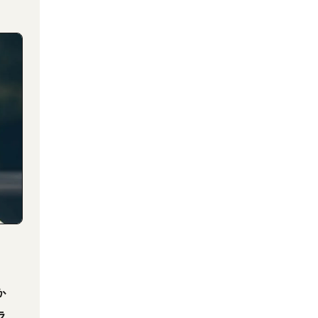
。
か
ラ