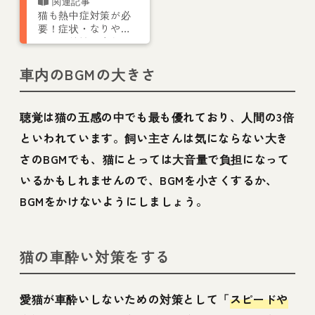
猫も熱中症対策が必
要！症状・なりやす
い猫の特性・応急処
置などを獣医師が解
説
車内のBGMの大きさ
聴覚は猫の五感の中でも最も優れており、人間の3倍
といわれています。飼い主さんは気にならない大き
さのBGMでも、猫にとっては大音量で負担になって
いるかもしれませんので、BGMを小さくするか、
BGMをかけないようにしましょう。
猫の車酔い対策をする
愛猫が車酔いしないための対策として「
スピードや