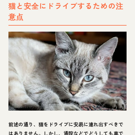
プなど
猫と安全にドライブするための注
意点
前述の通り、猫をドライブに安易に連れ出すべきで
はありません。しかし、通院などでどうしても車で