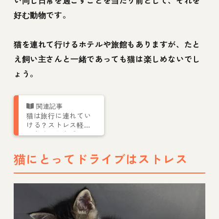
い同じ日常を過ごすことを当たり前として、それを
好む動物です。
猫を連れて行けるホテルや旅館もありますが、たと
え飼い主さんと一緒であっても猫は楽しめないでし
ょう。
猫は旅行に連れてい
ける？ストレス軽減
の方法や留守番させ
る場合の注意点を解
説
猫にとってドライブはストレス