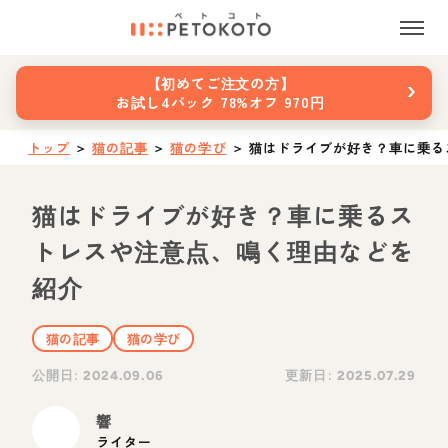
›
【初めてご注文の方】
お試し4パック 78%オフ 970円
トップ
＞
猫の記事
＞
猫の学び
＞
猫はドライブが好き？車に乗る
猫はドライブが好き？車に乗るス
トレスや注意点、鳴く理由などを
紹介
猫の記事
猫の学び
公開日:
更新日:
2024.09.06
2025.07.29
響
ライター