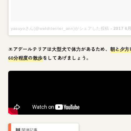
yasuyoさん(@welshterrier_ann)がシェアした投稿
-
2017 6月 29
エアデールテリアは大型犬で体力があるため、
朝と夕方
60分程度の散歩
をしてあげましょう。