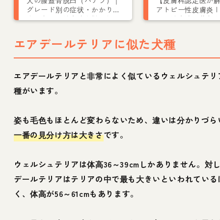
犬の膝蓋骨脱臼（パテラ）｜
【皮膚科認定医が
グレード別の症状・かかりや
アトピー性皮膚炎 |
すい犬種・治療法を獣医師が
因、治療法や薬な
解説
エアデールテリアに似た犬種
エアデールテリアと非常によく似ているウェルシュテリ
種がいます。
姿も毛色もほとんど変わらないため、違いは分かりづら
一番の見分け方は大きさ
です。
ウェルシュテリアは体高36～39cmしかありません。対
デールテリアはテリアの中で最も大きいといわれている
く、体高が56～61cmもあります。