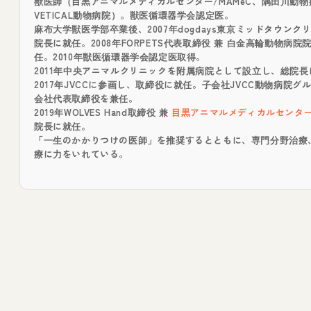
獣医師（目黒アニマルメディカルセンター/MAMeC、隅田川動物
VETICAL動物病院）。獣医循環器学会認定医。
麻布大学獣医学部卒業後、2007年dogdays東京ミッドタウンク
院長に就任。2008年FORPETS代表取締役 兼 白金高輪動物病院
任。2010年獣医循環器学会認定医取得。
2011年中央アニマルクリニックを附属病院として設立し、総院長
2017年JVCCに参画し、取締役に就任。子会社JVCC動物病院グ
会社代表取締役を兼任。
2019年WOLVES Hand取締役 兼
目黒アニマルメディカルセンター/
院長に就任。
「一生のかかりつけの医師」を推奨するとともに、専門分野治療
療に力をいれている。