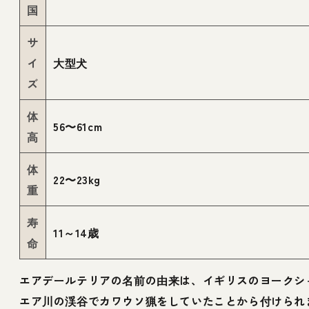
国
サ
イ
大型犬
ズ
体
56〜61cm
高
体
22〜23kg
重
寿
11～14歳
命
エアデールテリアの名前の由来は、イギリスのヨークシ
エア川の渓谷でカワウソ猟をしていたことから付けられ