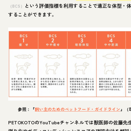
という評価指標を利用することで適正な体型・
（BCS）
することができます。
参照：『
飼い主のためのペットフード・ガイドライン
』（
PETOKOTOのYouTubeチャンネルでは獣医師の佐藤