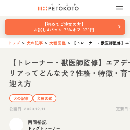
›
【初めてご注文の方】
お試し4パック 78%オフ 970円
トップ
＞
犬の記事
＞
犬種図鑑
＞
【トレーナー・獣医師監修】エ
【トレーナー・獣医師監修】エアデ
リアってどんな犬？性格・特徴・育
迎え方
犬の記事
犬種図鑑
公開日:
更新日
2023.12.11
西岡裕記
ドッグトレーナー