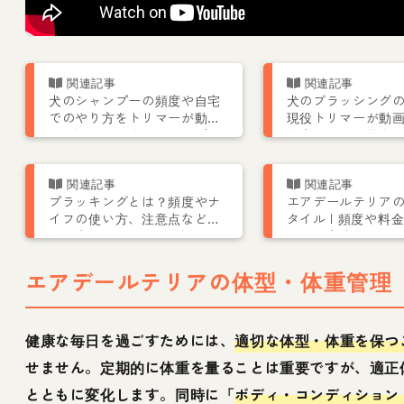
犬のシャンプーの頻度や自宅
犬のブラッシング
でのやり方をトリマーが動画
現役トリマーが動
で解説！おすすめシャンプー
頻度や嫌がる場合
も紹介【おうちケア】
介
プラッキングとは？頻度やナ
エアデールテリア
イフの使い方、注意点などテ
タイル | 頻度や料
リア専門トリマーが解説
ットの方法をトリ
エアデールテリアの体型・体重管理
健康な毎日を過ごすためには、
適切な体型・体重を保つ
せません。定期的に体重を量ることは重要ですが、適正
とともに変化します。同時に「
ボディ・コンディション