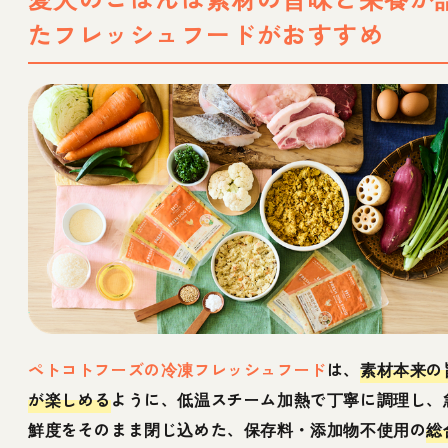
たフレッシュフードがおすすめ
ペトコトフーズの冷凍フレッシュフード
は、
素材本来の
が楽しめる
ように、低温スチーム加熱で丁寧に調理し、
鮮度をそのまま閉じ込めた、保存料・添加物不使用の
総