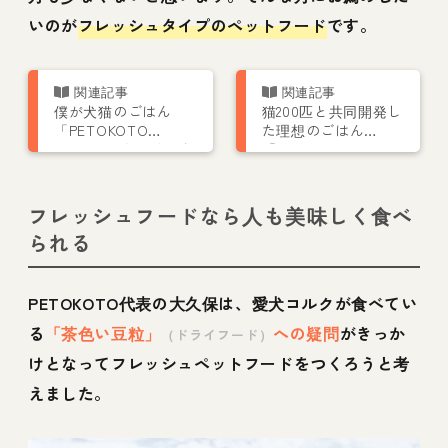
いのが
フレッシュタイプのペットフード
です。
僕が犬猫のごはん
猫200匹と共同開発し
「PETOKOTO
た理想のごはん
FOODS」をつくった
「PETOKOTO
理由｜きっかけは愛
FOODS for CATS」
犬コルクの「茶色い
注文受付スタート
豆粒」
フレッシュフードなら人も美味しく食べ
られる
PETOKOTO代表の大久保は、愛犬コルクが食べてい
る
「茶色い豆粒」
への疑問
がきっか
（ドライフード）
けとなってフレッシュペットフードをつくろうと考
えました。