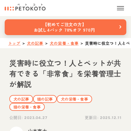
›
【初めてご注文の方】
お試し4パック 78%オフ 970円
トップ
＞
犬の記事
＞
犬の栄養・食事
＞
災害時に役立つ！人とペ
災害時に役立つ！人とペットが共
有できる「非常食」を栄養管理士
が解説
犬の記事
猫の記事
犬の栄養・食事
猫の栄養・食事
公開日:
更新日:
2023.04.27
2025.12.11
山本恵太