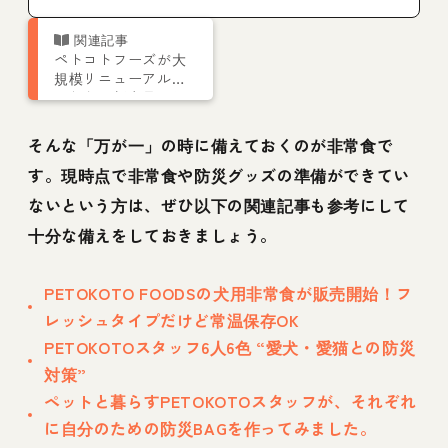
ペトコトフーズが大
規模リニューアルし
ました。新商品の低
脂肪チキンも販売開
始！
そんな「万が一」の時に備えておくのが非常食で
す。現時点で非常食や防災グッズの準備ができてい
ないという方は、ぜひ以下の関連記事も参考にして
十分な備えをしておきましょう。
PETOKOTO FOODSの犬用非常食が販売開始！フ
レッシュタイプだけど常温保存OK
PETOKOTOスタッフ6人6色 “愛犬・愛猫との防災
対策”
ペットと暮らすPETOKOTOスタッフが、それぞれ
に自分のための防災BAGを作ってみました。