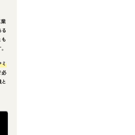
工業
ある
とも
す。
やミ
で必
識と