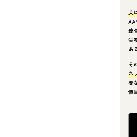
犬
A
連
栄
あ
そ
ネ
要
慎