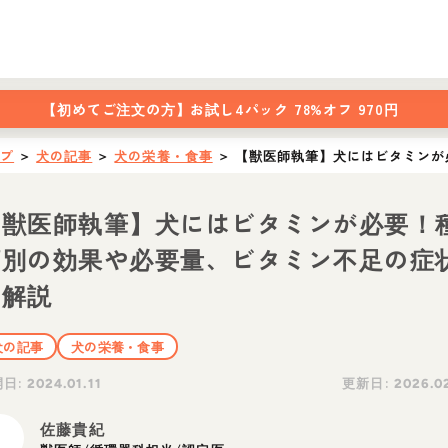
【初めてご注文の方】
お試し4パック 78%オフ 970円
ップ
＞
犬の記事
＞
犬の栄養・食事
＞
【獣医師執筆】犬にはビタミンが
【獣医師執筆】犬にはビタミンが必要！
類別の効果や必要量、ビタミン不足の症
を解説
犬の記事
犬の栄養・食事
開日:
更新日:
2024.01.11
2026.0
佐藤貴紀