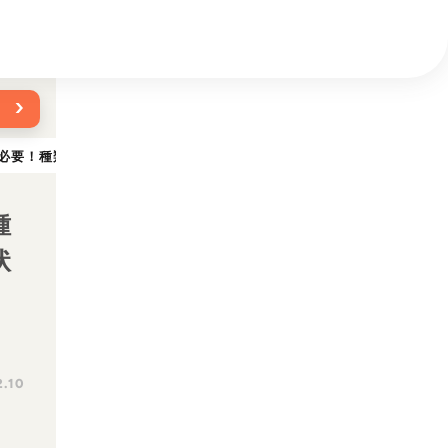
›
必要！種類別の効果や必要量、ビタミン不足の症状を解説
種
状
2.10