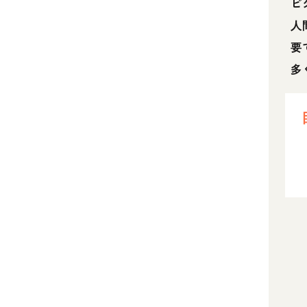
ビ
人
要
多