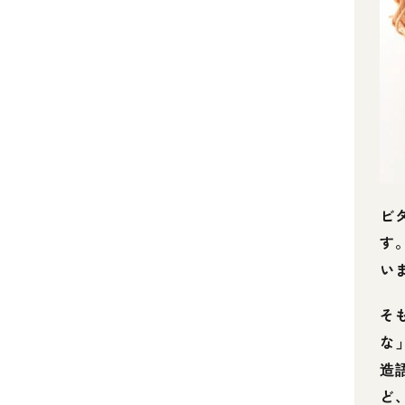
ビ
す
い
そ
な
造
ど