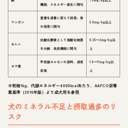
機能、エネルギー産生に関与
窒素を尿素に変えて排泄。骨
マンガン
5.0mg/kg以上
の発育に関与
抗酸化酵素として過酸化物質
0.35〜2mg/kg以
セレン
を分解、免疫機能に関与
上
甲状腺ホルモンの原料、成長
1.0〜11mg/kg以
ヨウ素
促進
上
※乾物1kg、代謝エネルギー4000kcalあたり、AAFCO栄養
素基準（2016年版）より成犬用を参照
犬のミネラル不足と摂取過多のリ
スク