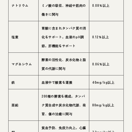
ナトリウム
ミノ酸の吸収、神経や筋肉の
0.08％以上
働きに関与
胃酸に含まれタンパク質の消
塩素
化をサポート。血液のpH調
0.12％以上
節。肝機能をサポート
酵素の活性化、炭水化物と脂
マグネシウム
0.06％以上
質の代謝に関与
鉄
血液中で酸素を運搬
40mg/kg以上
200種の酵素を構成。タンパ
亜鉛
ク質合成や炭水化物代謝、発
80mg/kg以上
育、傷の治癒に関与
貧血予防、免疫力向上。心臓
銅
7.3mg/kg以上