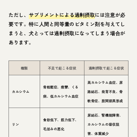
ただし、
サプリメントによる過剰摂取
には注意が必
要です。特に人間と同等量のビタミン剤を与えてし
まうと、犬とっては過剰摂取になってしまう場合が
あります。
種類
不足で起こる症状
過剰摂取で起こる症状
高カルシウム血症、尿
骨粗鬆症、痙攣、くる
カルシウム
路結石、発育不良、骨
病、低カルシウム血症
軟骨症、股関節異形成
尿結石、腎機能障害、
食欲低下、筋力低下、
リン
カルシウムの吸収阻
毛並みの悪化
害、体重減少