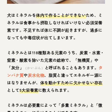
犬はミネラルを
体内で作ることができない
ため、ミ
ネラルは食事から摂取しなければいけない必須栄養
素です。不足すれば体に不調が起きますが、過多に
なっても中毒症状が出てしまいます。
ミネラルとは118種類ある元素のうち、炭素・水素・
窒素・酸素を除いた元素の総称で、「無機質」や
「灰分」
と呼ばれることもあります。
タ
（かいぶん）
ンパク質
や
炭水化物
、脂質と違ってエネルギー源に
はなりませんが、
体を動かすために欠かせない存在
として
5大栄養素
に数えられます。
ミネラルは必要量によって「多量ミネラル」と「微