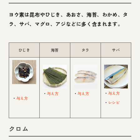
ヨウ素は昆布やひじき、あおさ、海苔、わかめ、タ
ラ、サバ、マグロ、アジなどに多く含まれます。
ひじき
海苔
タラ
サバ
・
与え方
・
与え方
・
与え方
・
与え方
・
レシピ
クロム