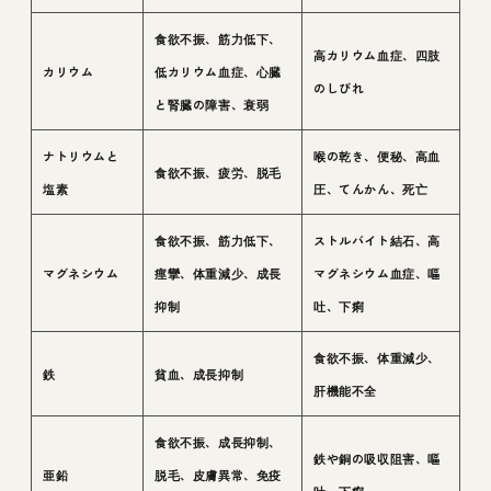
食欲不振、筋力低下、
高カリウム血症、四肢
カリウム
低カリウム血症、心臓
のしびれ
と腎臓の障害、衰弱
ナトリウムと
喉の乾き、便秘、高血
食欲不振、疲労、脱毛
塩素
圧、てんかん、死亡
食欲不振、筋力低下、
ストルバイト結石、高
マグネシウム
痙攣、体重減少、成長
マグネシウム血症、嘔
抑制
吐、下痢
食欲不振、体重減少、
鉄
貧血、成長抑制
肝機能不全
食欲不振、成長抑制、
鉄や銅の吸収阻害、嘔
亜鉛
脱毛、皮膚異常、免疫