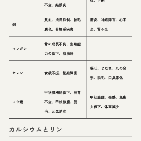
吐、下痢
不全、結膜炎
貧血、成長抑制、被毛
肝炎、神経障害、心不
銅
脱色、骨格系疾患
全、腎不全
骨の成長不良、生殖能
マンガン
力の低下、脂肪肝
嘔吐、よだれ、爪の変
セレン
食欲不振、繁殖障害
形、脱毛、口臭悪化
甲状腺機能低下、発育
甲状腺腫、発熱、免疫
ヨウ素
不全、甲状腺腫、脱
力低下、体重減少
毛、元気消沈
カルシウムとリン