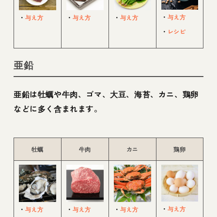
・
与え方
・
与え方
・
与え方
・
与え方
・
レシピ
亜鉛
亜鉛は牡蠣や牛肉、ゴマ、大豆、海苔、カニ、鶏卵
などに多く含まれます。
牡蠣
牛肉
カニ
鶏卵
・
与え方
・
与え方
・
与え方
・
与え方