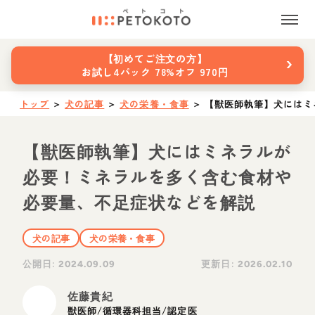
›
【初めてご注文の方】
お試し4パック 78%オフ 970円
トップ
＞
犬の記事
＞
犬の栄養・食事
＞
【獣医師執筆】犬にはミ
【獣医師執筆】犬にはミネラルが
必要！ミネラルを多く含む食材や
必要量、不足症状などを解説
犬の記事
犬の栄養・食事
公開日:
更新日:
2024.09.09
2026.02.10
佐藤貴紀
獣医師/循環器科担当/認定医