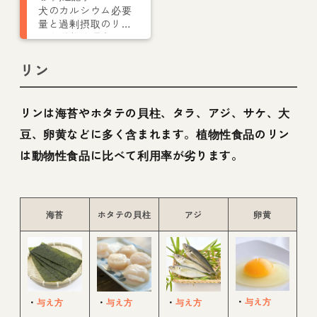
犬のカルシウム必要
量と過剰摂取のリス
クを栄養管理士が解
説
リン
リンは海苔やホタテの貝柱、タラ、アジ、サケ、大
豆、卵黄などに多く含まれます。植物性食品のリン
は動物性食品に比べて利用率が劣ります。
海苔
ホタテの貝柱
アジ
卵黄
・
与え方
・
与え方
・
与え方
・
与え方