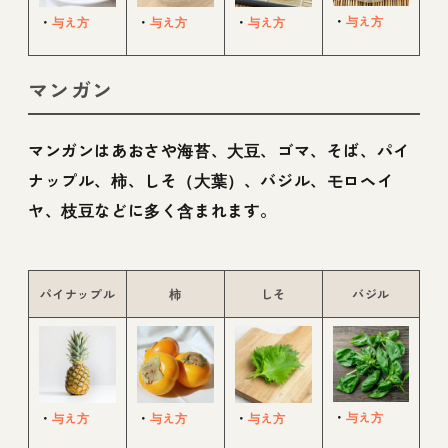
・
与え方
・
与え方
・
与え方
・
与え方
マンガン
マンガンはあおさや海苔、大豆、ゴマ、そば、パイ
ナップル、柿、しそ（大葉）、バジル、モロヘイ
ヤ、枝豆などに多く含まれます。
パイナップル
柿
しそ
バジル
・
与え方
・
与え方
・
与え方
・
与え方