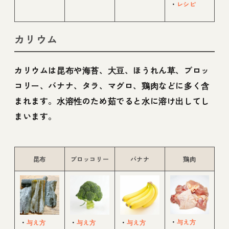
・
レシピ
カリウム
カリウムは昆布や海苔、大豆、ほうれん草、ブロッ
コリー、バナナ、タラ、マグロ、鶏肉などに多く含
まれます。水溶性のため茹でると水に溶け出してし
まいます。
昆布
ブロッコリー
バナナ
鶏肉
・
与え方
・
与え方
・
与え方
・
与え方