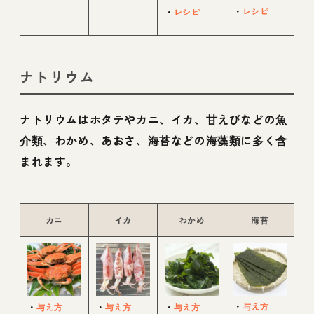
・
レシピ
・
レシピ
ナトリウム
ナトリウムはホタテやカニ、イカ、甘えびなどの魚
介類、わかめ、あおさ、海苔などの海藻類に多く含
まれます。
カニ
イカ
わかめ
海苔
・
与え方
・
与え方
・
与え方
・
与え方