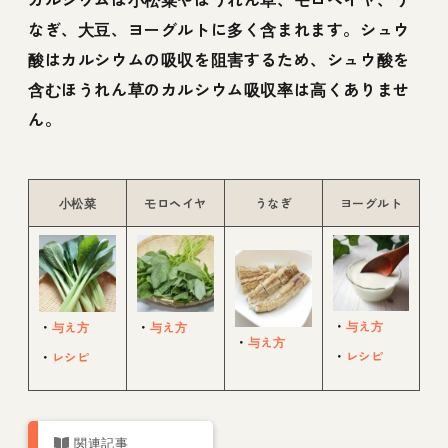
なぎ、大豆、ヨーグルトに多く含まれます。シュウ
酸はカルシウムの吸収を阻害するため、シュウ酸を
含むほうれん草のカルシウム吸収率は高くありませ
ん。
小松菜
モロヘイヤ
うなぎ
ヨーグルト
・
与え方
・
与え方
・
与え方
・
与え方
・
レシピ
・
レシピ