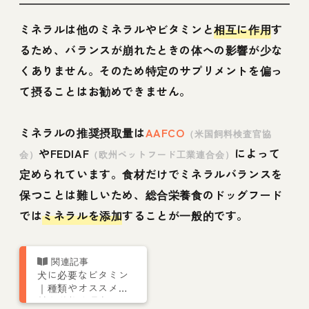
ミネラルは他のミネラルやビタミンと
相互に作用
す
るため、バランスが崩れたときの体への影響が少な
くありません。そのため特定のサプリメントを偏っ
て摂ることはお勧めできません。
ミネラルの推奨摂取量は
AAFCO
（米国飼料検査官協
やFEDIAF
によって
会）
（欧州ペットフード工業連合会）
定められています。食材だけでミネラルバランスを
保つことは難しいため、総合栄養食のドッグフード
では
ミネラルを添加
することが一般的です。
犬に必要なビタミン
｜種類やオススメ食
材を栄養管理士が解