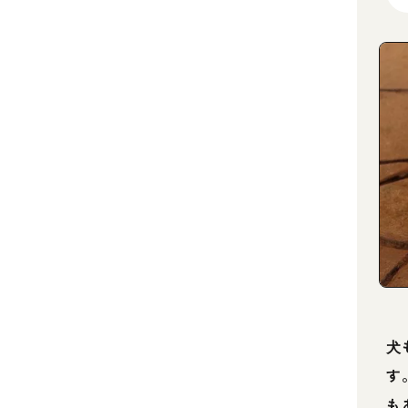
犬
す
も