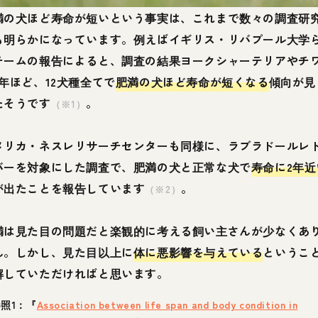
満の犬ほど寿命が短いという事実は、これまで数々の調査研
も明らかになっています。例えばイギリス・リバプール大学
チームの報告によると、調査の結果ヨークシャーテリアやチ
2年ほど、12犬種全てで
肥満の犬ほど寿命が短くなる
傾向が見
たそうです
。
（※1）
メリカ・ネスレリサーチセンターも同様に、ラブラドールレ
バーを対象にした調査で、肥満の犬と正常な犬で
寿命に2年近
が出たことを報告しています
。
（※2）
満は見た目の問題だと楽観的に考える飼い主さんが少なくあ
ん。しかし、見た目以上に
体に悪影響を与えている
というこ
解していただければと思います。
照1：『
Association between life span and body condition in