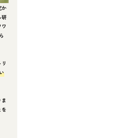
究か
ら研
ワワ
ら
トリ
い
りま
とを