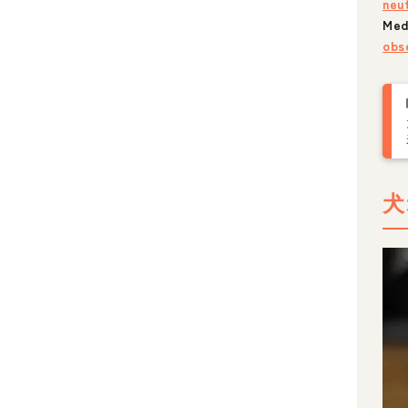
neu
Me
obs
犬