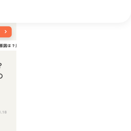
›
原因は？肥満度チェックやダイエット方法、病気のリスクを解説
？
の
1.18