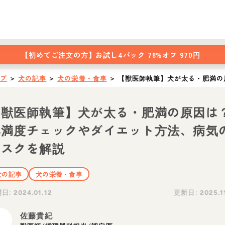
【初めてご注文の方】
お試し4パック 78%オフ 970円
ップ
＞
犬の記事
＞
犬の栄養・食事
＞
【獣医師執筆】犬が太る・肥満の
【獣医師執筆】犬が太る・肥満の原因は
肥満度チェックやダイエット方法、病気
リスクを解説
犬の記事
犬の栄養・食事
開日:
更新日:
2024.01.12
2025.1
佐藤貴紀