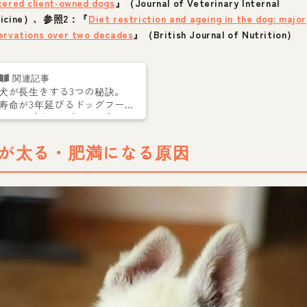
tered client‐owned dogs
』（Journal of Veterinary Internal
dicine）、参照2：『
Diet restriction and ageing in the dog: major
ervations over two decades
』（British Journal of Nutrition）
犬が長生きする3つの秘訣。
寿命が3年延びるドッグフー
ドとは【犬の食育 Vol.8】
が太る・肥満になる原因