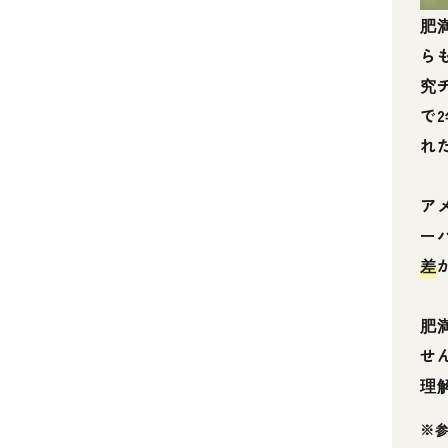
肥
ら
究
で
れ
ア
ー
差
肥
せ
理
※参