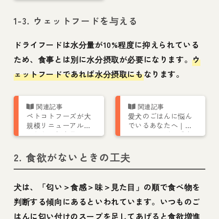
1-3. ウェットフードを与える
ドライフードは水分量が10%程度に抑えられている
ため、食事とは別に水分摂取が必要になります。
ウ
ェットフードであれば水分摂取にも
なります。
ペトコトフーズが大
愛犬のごはんに悩ん
規模リニューアルし
でいるあなたへ｜ペ
ました。新商品の低
トコトフーズで愛犬
脂肪チキンも販売開
のお悩みが改善され
始！
た事例を紹介
2. 食欲がないときの工夫
犬は、「匂い＞食感＞味＞見た目」の順で食べ物を
判断する傾向にあるといわれています。いつものご
はんに匂い付けのスープを足してあげると食欲増進