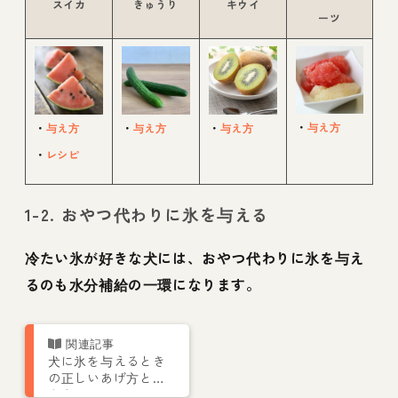
スイカ
きゅうり
キウイ
ーツ
・
与え方
・
与え方
・
与え方
・
与え方
・
レシピ
1-2. おやつ代わりに氷を与える
冷たい氷が好きな犬には、おやつ代わりに氷を与え
るのも水分補給の一環になります。
犬に氷を与えるとき
の正しいあげ方と注
意点は？