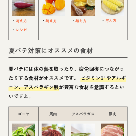
・
与え方
・
与え方
・
与え方
・
与え方
・
レシピ
夏バテ対策にオススメの食材
夏バテには体の熱を取ったり、疲労回復につながっ
たりする食材がオススメです。
ビタミンB1やアルギ
ニン、アスパラギン酸
が豊富な食材を意識するとい
いですよ。
ゴーヤ
馬肉
アスパラガス
豚肉