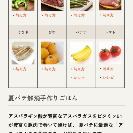
・
与え方
・
与え方
・
与え方
・
与え方
うなぎ
びわ
バナナ
トマト
・
与え方
・
与え方
・
与え方
・
与え方
・
レシピ
・
レシピ
夏バテ解消手作りごはん
アスパラギン酸が豊富なアスパラガスをビタミンB1
が豊富な豚肉で巻いて焼けば、 夏バテに最適な「ア