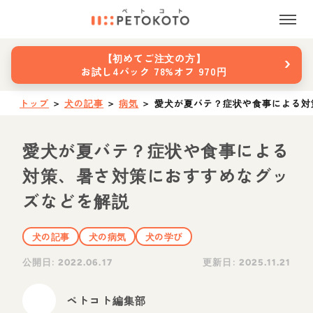
›
【初めてご注文の方】
お試し4パック 78%オフ 970円
トップ
＞
犬の記事
＞
病気
＞
愛犬が夏バテ？症状や食事による対
愛犬が夏バテ？症状や食事による
対策、暑さ対策におすすめなグッ
ズなどを解説
犬の記事
犬の病気
犬の学び
公開日:
更新日:
2022.06.17
2025.11.21
ペトコト編集部