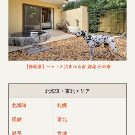
【静岡県】ペットと泊まれる宿 別邸 石の家
北海道・東北エリア
北海道
札幌
函館
東北
岩手
宮城