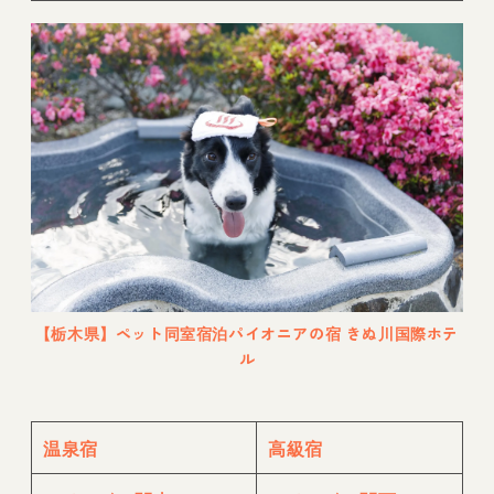
【栃木県】ペット同室宿泊パイオニアの宿 きぬ川国際ホテ
ル
温泉宿
高級宿